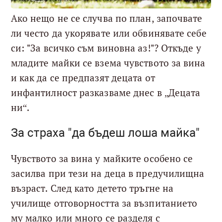
Ако нещо не се случва по план, започвате
ли често да укорявате или обвинявате себе
си: "За всичко съм виновна аз!"? Откъде у
младите майки се взема чувството за вина
и как да се предпазят децата от
инфантилност разказваме днес в „Децата
ни“.
За страха "да бъдеш лоша майка"
Чувството за вина у майките особено се
засилва при тези на деца в предучилищна
възраст. След като детето тръгне на
училище отговорността за възпитанието
му малко или много се разделя с