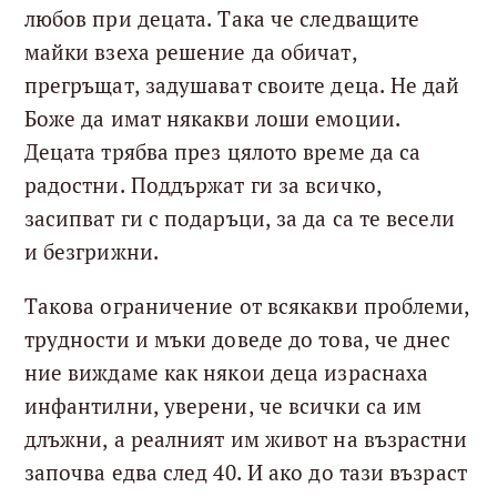
любов при децата. Така че следващите
майки взеха решение да обичат,
прегръщат, задушават своите деца. Не дай
Боже да имат някакви лоши емоции.
Децата трябва през цялото време да са
радостни. Поддържат ги за всичко,
засипват ги с подаръци, за да са те весели
и безгрижни.
Такова ограничение от всякакви проблеми,
трудности и мъки доведе до това, че днес
ние виждаме как някои деца израснаха
инфантилни, уверени, че всички са им
длъжни, а реалният им живот на възрастни
започва едва след 40. И ако до тази възраст