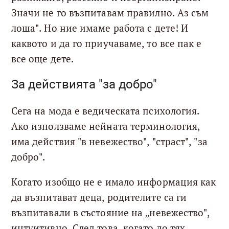
Значи не го възпитавам правилно. Аз съм
лоша". Но ние имаме работа с дете! И
каквото и да го приучаваме, то все пак е
все още дете.
За действията "за добро"
Сега на мода е ведическата психология.
Ако използваме нейната терминология,
има действия "в невежество", "страст", "за
добро".
Когато изобщо не е имало информация как
да възпитават деца, родителите са ги
възпитавали в състояние на „невежество",
интуитивно. След това, когато до тях