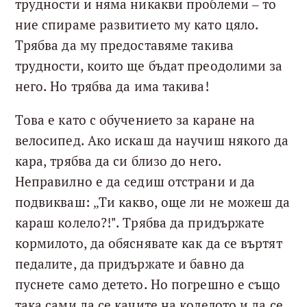
трудности и няма никакви проблеми – то
ние спираме развитието му като цяло.
Трябва да му предоставяме такива
трудности, които ще бъдат преодолими за
него. Но трябва да има такива!
Това е като с обучението за каране на
велосипед. Ако искаш да научиш някого да
кара, трябва да си близо до него.
Неправилно е да седиш отстрани и да
подвикваш: „Ти какво, още ли не можеш да
караш колело?!". Трябва да придържате
кормилото, да обяснявате как да се въртят
педалите, да придържате и бавно да
пуснете само детето. Но погрешно е също
така сами да се качите на колелото и да се