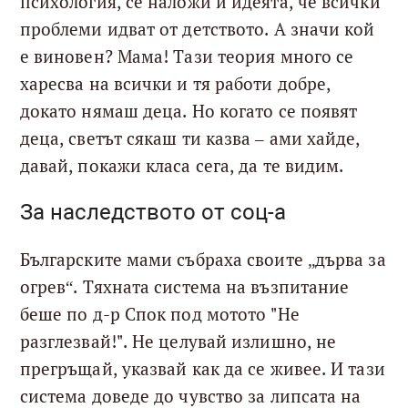
психология, се наложи и идеята, че всички
проблеми идват от детството. А значи кой
е виновен? Мама! Тази теория много се
харесва на всички и тя работи добре,
докато нямаш деца. Но когато се появят
деца, светът сякаш ти казва – ами хайде,
давай, покажи класа сега, да те видим.
За наследството от соц-а
Българските мами събраха своите „дърва за
огрев“. Тяхната система на възпитание
беше по д-р Спок под мотото "Не
разглезвай!". Не целувай излишно, не
прегръщай, указвай как да се живее. И тази
система доведе до чувство за липсата на