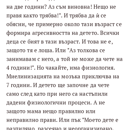
на две години? Аз съм виновна! Нещо не
правя както трябва!". И трябва да ѝ се
обясни, че примерно около тази възраст се
формира агресивността на детето. Всички
деца се бият в тази възраст. И това не е,
защото тя е лоша. Или "Аз толкова се
занимавам с него, а той не може да чете на
4 години!". Но чакайте, има физиология.
Миелинизацията на мозъка приключва на
7 години. И детето ще започне да чете
само след като при него са настъпили
дадени физиологични процеси. А не
защото мама нещо правилно или
неправилно прави. Или пък "Моето дете е
разпиляно, разсеяно и неорганизирано.