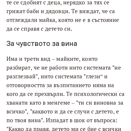
те се сдобият с деца, нерядко за тях се
грижат баби и дядовци. Те виждат, че са
отглеждали майка, която не е в състояние
да се справя с детето си.
За чувството за вина
Има и трети вид – майките, които
разбират, че не работи нито системата "не
разглезвай", нито системата "глези“ и
отговорността за възпитанието няма на
кого да се прехвърли. Те психологически са
хванати като в менгеме – "ти си виновна за
всичко", "каквото и да се случи с детето, е
по твоя вина". Изпадат в шок от въпроса:
"Какво да правя, детето ми се бие с всички