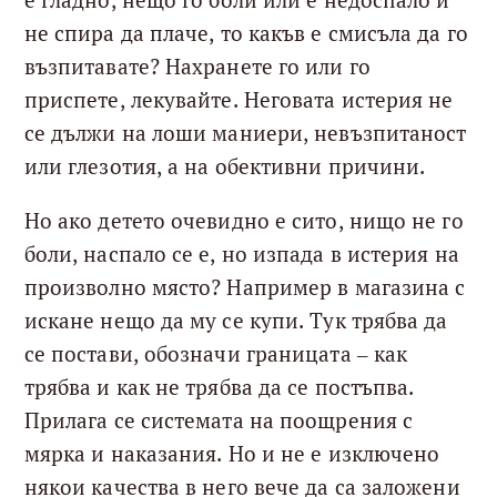
е гладно, нещо го боли или е недоспало и
не спира да плаче, то какъв е смисъла да го
възпитавате? Нахранете го или го
приспете, лекувайте. Неговата истерия не
се дължи на лоши маниери, невъзпитаност
или глезотия, а на обективни причини.
Но ако детето очевидно е сито, нищо не го
боли, наспало се е, но изпада в истерия на
произволно място? Например в магазина с
искане нещо да му се купи. Тук трябва да
се постави, обозначи границата – как
трябва и как не трябва да се постъпва.
Прилага се системата на поощрения с
мярка и наказания. Но и не е изключено
някои качества в него вече да са заложени