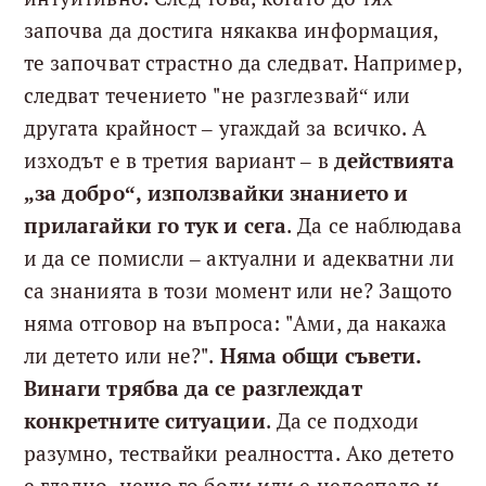
започва да достига някаква информация,
те започват страстно да следват. Например,
следват течението "не разглезвай“ или
другата крайност – угаждай за всичко. А
изходът е в третия вариант – в
действията
„за добро“, използвайки знанието и
прилагайки го тук и сега
. Да се наблюдава
и да се помисли – актуални и адекватни ли
са знанията в този момент или не? Защото
няма отговор на въпроса: "Ами, да накажа
ли детето или не?".
Няма общи съвети.
Винаги трябва да се разглеждат
конкретните ситуации
. Да се подходи
разумно, тествайки реалността. Ако детето