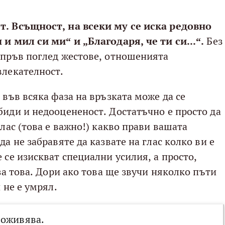
т. Всъщност, на всеки му се иска редовно
 и мил си ми“ и „Благодаря, че ти си...“.
Без
 пръв поглед жестове, отношенията
влекателност.
 във всяка фаза на връзката може да се
биди и недооцененост. Достатъчно е просто да
глас (това е важно!) какво прави вашата
а не забравяте да казвате на глас колко ви е
 се изискват специални усилия, а просто,
 за това. Дори ако това ще звучи няколко пъти
 не е умрял.
 оживява.