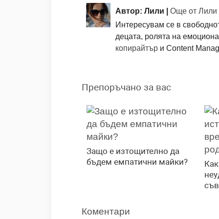
Автор: Лили |
Още от Лили
Интересувам се в свободнот
децата, ролята на емоциона
копирайтър
и Content Manage
Препоръчано за вас
Защо е изтощително да
бъдем емпатични майки?
Как
неу
съв
Коментари