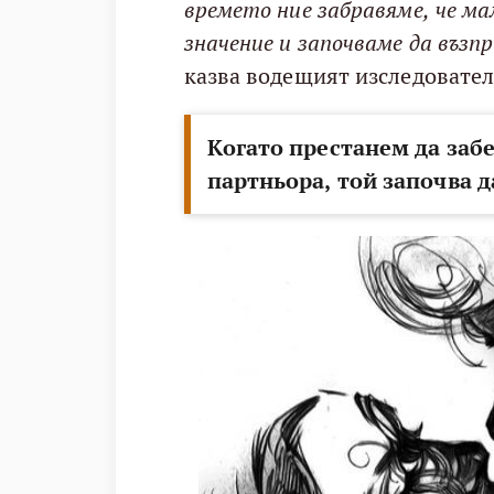
времето ние забравяме, че м
значение и започваме да въ
казва водещият изследовател
Когато престанем да заб
партньора, той започва 