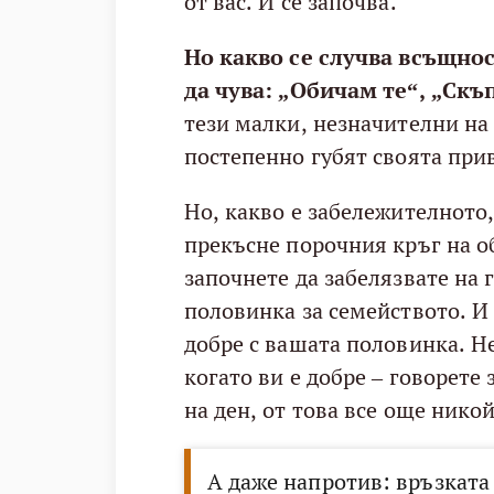
от вас. И се започва.
Но какво се случва всъщнос
да чува: „Обичам те“, „Скъп
тези малки, незначителни на
постепенно губят своята при
Но, какво е забележителното,
прекъсне порочния кръг на о
започнете да забелязвате на 
половинка за семейството. И д
добре с вашата половинка. Не
когато ви е добре – говорете
на ден, от това все още никой
А даже напротив: връзката