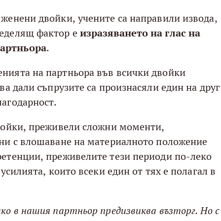
 женени двойки, учените са направили извода,
ределящ фактор е
изразяването на глас на
партньора
.
енията на партньора във всички двойки
ова дали съпрузите са произнасяли един на друг
лагодарност.
двойки, преживели сложни моменти,
ани с влошаване на материалното положение
ретенции, преживелите тези периоди по-леко
 усилията, които всеки един от тях е полагал в
ко в нашия партньор предизвиква възторг. Но с