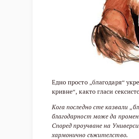
Едно просто „благодаря“ укре
кривне“, както гласи сексист
Кога последно сте казвали „б
благодарност може да промен
Според проучване на Универс
хармонично съжителство.