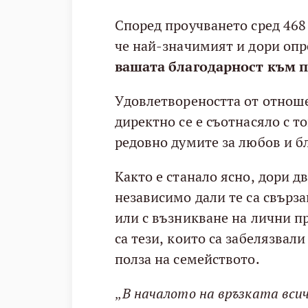
Според проучването сред 468
че най-значимият и дори оп
вашата благодарност към 
Удовлетвореността от отнош
директно се е съотнасяло с т
редовно думите за любов и б
Както е станало ясно, дори 
независимо дали те са свърз
или с възникване на лични п
са тези, които са забелязвали
полза на семейството.
„В началото на връзката всич