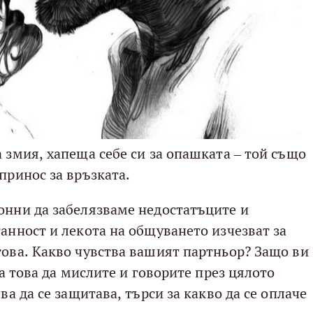
 змия, хапеща себе си за опашката – той също
принос за връзката.
онни да забелязваме недостатъците и
танност и лекота на общуването изчезват за
това. Какво чувства вашият партньор? Защо ви
за това да мислите и говорите през цялото
ва да се защитава, търси за какво да се оплаче