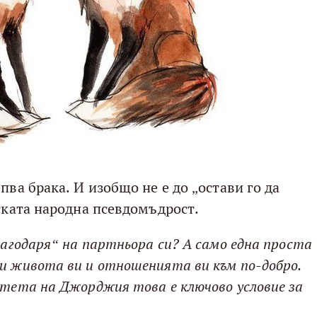
пва брака. И изобщо не е до „остави го да
ската народна псевдомъдрост.
лагодаря“ на партньора си? А само една проста
и живота ви и отношенията ви към по-добро.
итета на Джорджия това е ключово условие за