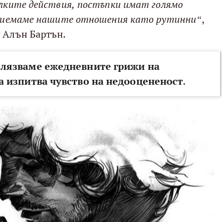
алките действия, постъпки имат голямо
зприемаме нашите отношения като рутинни“
,
 Алън Бартън.
елязваме ежедневните грижи на
да изпитва чувство на недооцененост
.