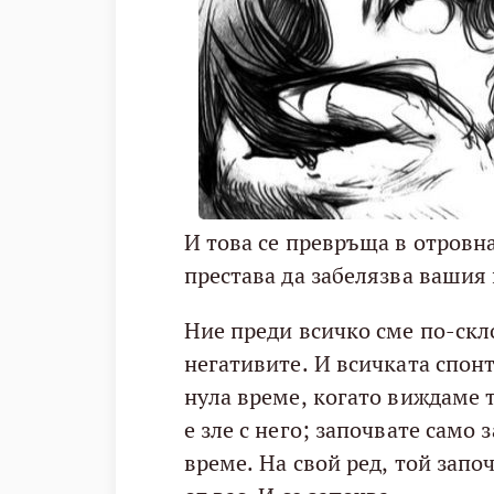
И това се превръща в отровна
престава да забелязва вашия 
Ние преди всичко сме по-скл
негативите. И всичката спон
нула време, когато виждаме 
е зле с него; започвате само 
време. На свой ред, той започ