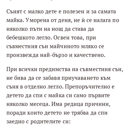
Сънят с малко дете е полезен и за самата
майка. Уморена от деня, не ѝ се налага по
няколко пъти на нощ да става да
бебешкото легло. Освен това, при
съвместния сън майчиното мляко се
произвежда най-бързо и качествено.
При всички предимства на съвместния сън,
не бива да се забавя приучаването към
съня в отделно легло. Препоръчително е
детето да спи с майка си само първите
няколко месеца. Има редица причини,
поради които детето не трябва да спи
заедно с родителите си: