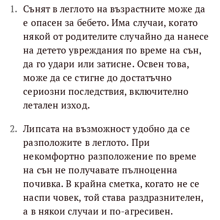
Сънят в леглото на възрастните може да
е опасен за бебето. Има случаи, когато
някой от родителите случайно да нанесе
на детето увреждания по време на сън,
да го удари или затисне. Освен това,
може да се стигне до достатъчно
сериозни последствия, включително
летален изход.
Липсата на възможност удобно да се
разположите в леглото. При
некомфортно разположение по време
на сън не получавате пълноценна
почивка. В крайна сметка, когато не се
наспи човек, той става раздразнителен,
а в някои случаи и по-агресивен.