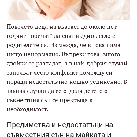
Повечето деца на възраст до около пет
години "обичат" да спят в едно легло с
родителите си. Изглежда, че в това няма
нищо ненормално. Въпреки това, много
двойки се разпадат, а в най-добрия случай
започват често конфликт помежду си
поради недостатъчно нощно уединение. В
такива случаи да се отдели детето от
съвместния сън се превръща в
необходимост.
Предимства и недостатъци на
съвместния сън на майката и