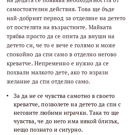
на децата се появява необходимостта от
самостоятелни действия. Това ще бъде
най-добрият период за отделяне на детето
от постелята на възрастните. Майката
трябва просто да се опита да внуши на
детето си, че то е вече е голямо и може
спокойно да спи само в отделно негово
креватче. Непременно е нужно да се
похвали малкото дете, ако то изрази
желание да спи отделно само.
За да не се чувства самотно в своето
креватче, позволете на детето да спи с
неговите любими играчки. Така то ще
чувства, че до него има някой близък,
нещо познато и сигурно.