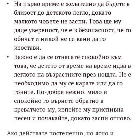
На първо време е желателно да бъдете в
близост до детското легло, докато
малкото човече не заспи. Това ще му
даде увереност, че е в безопасност, че го
обичат и никой не се кани да го
изостави.
Важно е да се отнасяте спокойно към
това, че детето от време на време идва в
леглото на възрастните през нощта. Не е
необходимо да му се карате или да го
гоните. По-добре нежно, мило и
спокойно го върнете обратно в
креватчето му, изпейте му приспивна
песен и почакайте, докато заспи отново.
Ако действате постепенно, но ясно и