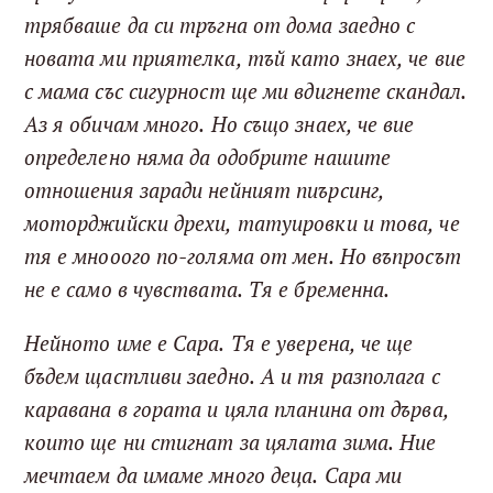
трябваше да си тръгна от дома заедно с
новата ми приятелка, тъй като знаех, че вие
с мама със сигурност ще ми вдигнете скандал.
Аз я обичам много. Но също знаех, че вие
определено няма да одобрите нашите
отношения заради нейният пиърсинг,
моторджийски дрехи, татуировки и това, че
тя е мнооого по-голяма от мен. Но въпросът
не е само в чувствата. Тя е бременна.
Нейното име е Сара. Тя е уверена, че ще
бъдем щастливи заедно. А и тя разполага с
каравана в гората и цяла планина от дърва,
които ще ни стигнат за цялата зима. Ние
мечтаем да имаме много деца. Сара ми