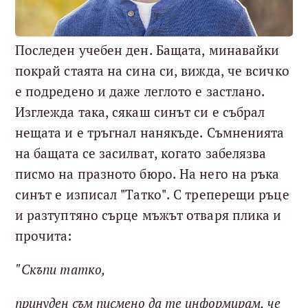
Последен учебен ден. Бащата, минавайки
покрай стаята на сина си, вижда, че всичко
е подредено и даже леглото е застлано.
Изглежда така, сякаш синът си е събрал
нещата и е тръгнал нанякъде. Съмненията
на бащата се засилват, когато забелязва
писмо на празното бюро. На него на ръка
синът е изписал "Татко". С треперещи ръце
и разтуптяно сърце мъжът отваря плика и
прочита:
"Скъпи татко,
принуден съм писмено да те информирам, че