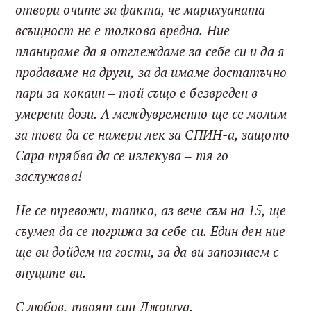
отвори очите за факта, че марихуаната
всъщност не е толкова вредна. Ние
планираме да я отглеждаме за себе си и да я
продаваме на други, за да имаме достатъчно
пари за кокаин – той също е безвреден в
умерени дози. А междувременно ще се молим
за това да се намери лек за СПИН-а, защото
Сара трябва да се излекува – тя го
заслужава!
Не се тревожи, татко, аз вече съм на 15, ще
съумея да се погрижа за себе си. Един ден ние
ще ви дойдем на гости, за да ви запознаем с
внуците ви.
С любов, твоят син Джошуа.