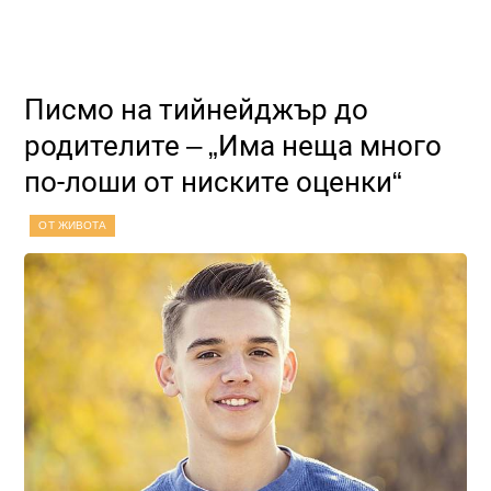
Писмо на тийнейджър до
родителите – „Има неща много
по-лоши от ниските оценки“
ОТ ЖИВОТА